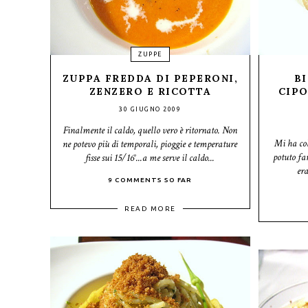
ZUPPE
ZUPPA FREDDA DI PEPERONI,
B
ZENZERO E RICOTTA
CIPO
30 GIUGNO 2009
Finalmente il caldo, quello vero è ritornato. Non
Mi ha col
ne potevo più di temporali, pioggie e temperature
potuto far
fisse sui 15/16°...a me serve il caldo...
era
9 COMMENTS SO FAR
READ MORE