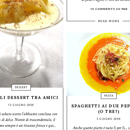
15 COMMENTS SO FAR
READ MORE
DESSERT
PASTA
LI DESSERT TRA AMICI
SPAGHETTI AI DUE PE
12 GIUGNO 2009
(O TRE?)
i sabato scorso l’abbiamo conclusa con
 di dolce. Niente di trascendentale, il
5 GIUGNO 2009
e sempre è un tiranno feroce e qui...
Anche questo piatto è nato lì per lì... 