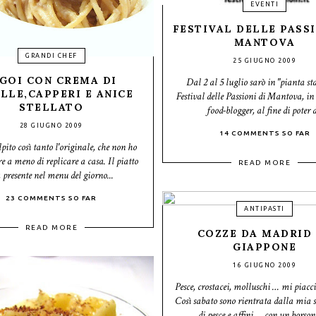
EVENTI
FESTIVAL DELLE PASSI
MANTOVA
GRANDI CHEF
25 GIUGNO 2009
IGOI CON CREMA DI
Dal 2 al 5 luglio sarò in "pianta sta
LLE,CAPPERI E ANICE
Festival delle Passioni di Mantova, in
STELLATO
food-blogger, al fine di poter d
28 GIUGNO 2009
14 COMMENTS SO FAR
pito così tanto l'originale, che non ho
e a meno di replicare a casa. Il piatto
READ MORE
 presente nel menu del giorno...
23 COMMENTS SO FAR
ANTIPASTI
READ MORE
COZZE DA MADRID
GIAPPONE
16 GIUGNO 2009
Pesce, crostacei, molluschi … mi piaccio
Così sabato sono rientrata dalla mia s
di pesce e affini … con un borsone