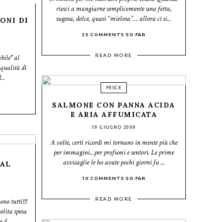
riesci a mangiarne semplicemente una fetta,
sugosa, dolce, quasi “mielosa”… allora ci si...
ONI DI
23 COMMENTS SO FAR
READ MORE
bile" al
 qualità di
...
PESCE
SALMONE CON PANNA ACIDA
E ARIA AFFUMICATA
19 GIUGNO 2009
A volte, certi ricordi mi tornano in mente più che
per immagini...per profumi e sentori. Le prime
avvisaglie le ho avute pochi giorni fa ...
 AL
10 COMMENTS SO FAR
READ MORE
no tutti!!!
olita spesa
 d...