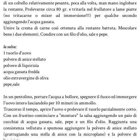
di un coltello relativamente pesante, poca alla volta, man mano inglobare
la restante. Prelevarne circa 80 gr. e tritarla nel frullatore a lame piatte
(no tritacarne o mixer ad immersione!!!) per qualche secondo
aggiungendo l'acqua gassata.
Unire la crema di carne così ottenuta alla restante battuta. Mescolare
bene i due elementi. Condire con un filo d'olio, sale e pepe.
la salsa:
1 tuorlo d'uovo
polvere di anice stellato
polvere di liquirizia
acqua gassata fredda
olio extravergine di oliva
pepe,sale
In un pentolino, portare l'acqua a bollore, spegnere il fuoco ed immergere
l'uovo intero lasciandolo per 10 minuti in ammollo.
Trascorso il tempo, aprire l'uovo e prelevare il tuorlo parzialmente cotto.
Con un frustino cominciare a "montare" la salsa aggiungendo un paio di
cucchiai di acqua gassata, sale, pepe e un filo d'olio. Raggiunta una
consistenza vellutata e spumosa aggiungere la polvere di anice stellato
(grattugiando una stella di anice con la microplane) e la polvere di