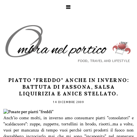
PIATTO "FREDDO" ANCHE IN INVERNO:
BATTUTA DI FASSONA, SALSA
LIQUIRIZIA E ANICE STELLATO.
14 DICEMBRE 2009
Anch'io come molti, in inverno amo consumare piatti "consolatori" e
"scaldacuore": zuppe, zuppette, tortellini in brodo, risotti...ma a volte,
vuoi per mancanza di tempo vuoi perchè certi prodotti il fuoco non
dovrebbero incrociarlo mai...che mi sono "incaponita" nel preparare