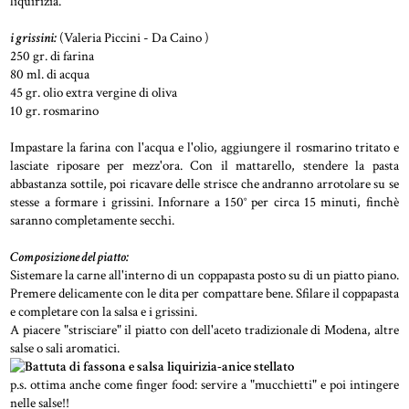
liquirizia.
i grissini:
(Valeria Piccini - Da Caino )
250 gr. di farina
80 ml. di acqua
45 gr. olio extra vergine di oliva
10 gr. rosmarino
Impastare la farina con l'acqua e l'olio, aggiungere il rosmarino tritato e
lasciate riposare per mezz'ora. Con il mattarello, stendere la pasta
abbastanza sottile, poi ricavare delle strisce che andranno arrotolare su se
stesse a formare i grissini. Infornare a 150° per circa 15 minuti, finchè
saranno completamente secchi.
Composizione del piatto:
Sistemare la carne all'interno di un coppapasta posto su di un piatto piano.
Premere delicamente con le dita per compattare bene. Sfilare il coppapasta
e completare con la salsa e i grissini.
A piacere "strisciare" il piatto con dell'aceto tradizionale di Modena, altre
salse o sali aromatici.
p.s. ottima anche come finger food: servire a "mucchietti" e poi intingere
nelle salse!!