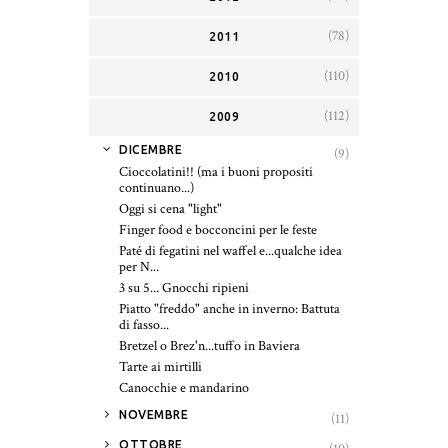
(78)
2011
(110)
2010
(112)
2009
▼
DICEMBRE
(9)
Cioccolatini!! (ma i buoni propositi
continuano...)
Oggi si cena "light"
Finger food e bocconcini per le feste
Paté di fegatini nel waffel e...qualche idea
per N...
3 su 5... Gnocchi ripieni
Piatto "freddo" anche in inverno: Battuta
di fasso...
Bretzel o Brez'n...tuffo in Baviera
Tarte ai mirtilli
Canocchie e mandarino
►
NOVEMBRE
(11)
►
OTTOBRE