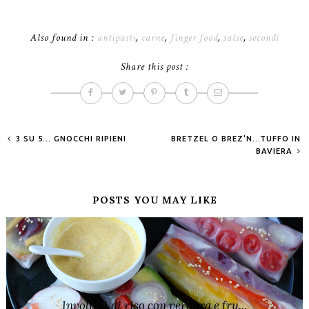
Also found in :
antipasti
,
carne
,
finger food
,
salse
,
secondi
Share this post :
3 SU 5... GNOCCHI RIPIENI
BRETZEL O BREZ'N...TUFFO IN
BAVIERA
POSTS YOU MAY LIKE
Involtini di riso con verdura e fru...