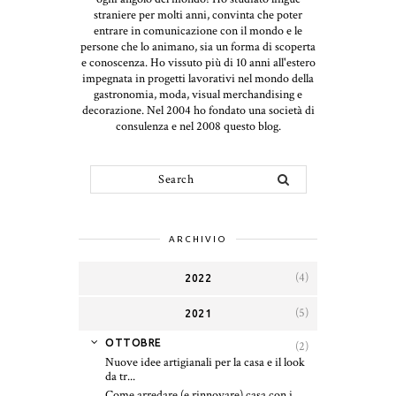
straniere per molti anni, convinta che poter
entrare in comunicazione con il mondo e le
persone che lo animano, sia un forma di scoperta
e conoscenza. Ho vissuto più di 10 anni all'estero
impegnata in progetti lavorativi nel mondo della
gastronomia, moda, visual merchandising e
decorazione. Nel 2004 ho fondato una società di
consulenza e nel 2008 questo blog.
ARCHIVIO
(4)
2022
(5)
2021
▼
OTTOBRE
(2)
Nuove idee artigianali per la casa e il look
da tr...
Come arredare (e rinnovare) casa con i