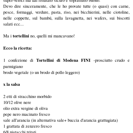
Devo dire sinceramente, che le ho provate tutte (o quasi) con carne,
pesce, formaggi, verdure, pasta, riso, nei bicchierini, nelle ciotoline,
nelle coppette, sul bambú, sulla lavagnetta, nei wafers, sui biscotti
salati ecc...
Ma i
tortellini
no, quelli mi mancavano!
Ecco la ricetta:
1 confezione di
Tortellini di Modena FINI
-prosciutto crudo e
parmigiano
brodo vegetale (o un brodo di pollo leggero)
x la salsa
2 etti di stracchino morbido
10/12 olive nere
olio extra vergine di oliva
pepe nero macinato fresco
sale all'arancia (in alternativa sale+ buccia d'arancia grattugiata)
1 grattata di zenzero fresco
6/8 pistacchi tritati