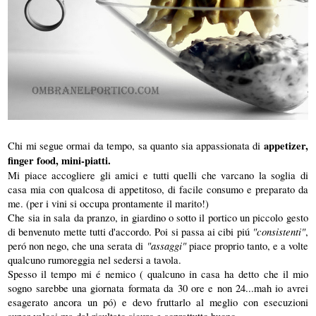
Chi mi segue ormai da tempo, sa quanto sia appassionata di
appetizer,
finger food, mini-piatti.
Mi piace accogliere gli amici e tutti quelli che varcano la soglia di
casa mia con qualcosa di appetitoso, di facile consumo e preparato da
me. (per i vini si occupa prontamente il marito!)
Che sia in sala da pranzo, in giardino o sotto il portico un piccolo gesto
di benvenuto mette tutti d'accordo. Poi si passa ai cibi piú
"consistenti"
,
peró non nego, che una serata di
"assaggi"
piace proprio tanto, e a volte
qualcuno rumoreggia nel sedersi a tavola.
Spesso il tempo mi é nemico ( qualcuno in casa ha detto che il mio
sogno sarebbe una giornata formata da 30 ore e non 24...mah io avrei
esagerato ancora un pó) e devo fruttarlo al meglio con esecuzioni
super-veloci ma dal risultato sicuro e soprattutto buono.