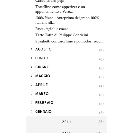
Carbonara ai pepi
Tortellino come appetizer e un
appuntamento a Vero...
100% Pizze - Anteprima del grano 100%
italiano all...
Pasta, fagioli e cozze
Tarte Tatin di Philippe Conticini
Spaghetti con zucchine e pomodori secchi
►
AGOSTO
(7)
►
LUGLIO
(6)
►
GIUGNO
(6)
►
MAGGIO
(5)
►
APRILE
(4)
►
MARZO
(6)
►
FEBBRAIO
(6)
►
GENNAIO
(8)
(78)
2011