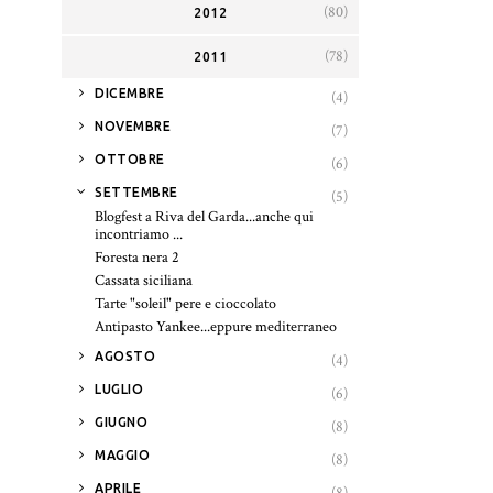
(80)
2012
(78)
2011
►
DICEMBRE
(4)
►
NOVEMBRE
(7)
►
OTTOBRE
(6)
▼
SETTEMBRE
(5)
Blogfest a Riva del Garda...anche qui
incontriamo ...
Foresta nera 2
Cassata siciliana
Tarte "soleil" pere e cioccolato
Antipasto Yankee...eppure mediterraneo
►
AGOSTO
(4)
►
LUGLIO
(6)
►
GIUGNO
(8)
►
MAGGIO
(8)
►
APRILE