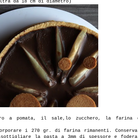
ltra da 18 cm di diametro)
ro a pomata, il sale,lo zucchero, la farina 
orporare i 270 gr. di farina rimanenti. Conserva
ssottigliare la pasta a 3mm di spessore e fodera