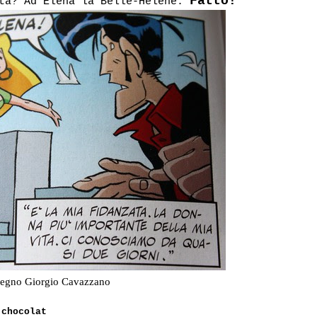
Fatto!
ata? Ad Elena la Belle-Helène.
segno Giorgio Cavazzano
 chocolat