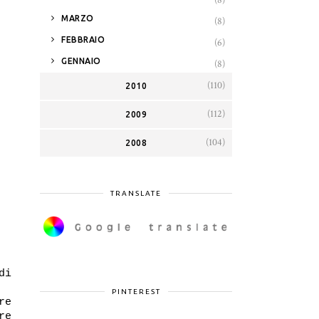
(8)
►
MARZO
(8)
►
FEBBRAIO
(6)
►
GENNAIO
(8)
(110)
2010
(112)
2009
(104)
2008
TRANSLATE
di
PINTEREST
re
re