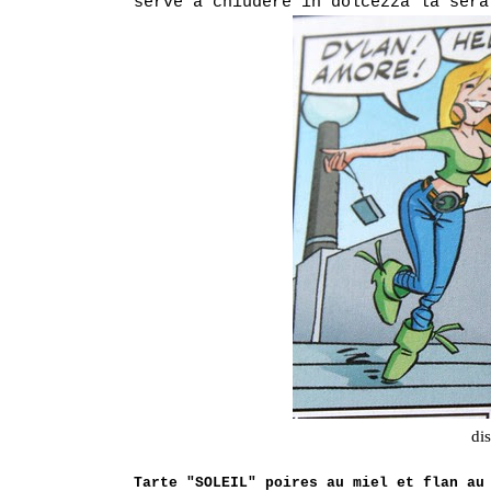
serve a chiudere in dolcezza la ser
di
Tarte "SOLEIL" poires au miel et flan au