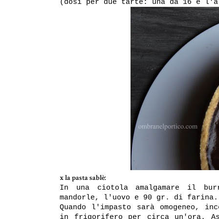
(dosi per due tarte: una da 16 e l'a
x la pasta sablè:
In una ciotola amalgamare il bur
mandorle, l'uovo e 90 gr. di farina.
Quando l'impasto sarà omogeneo, inc
in frigorifero per circa un'ora. A