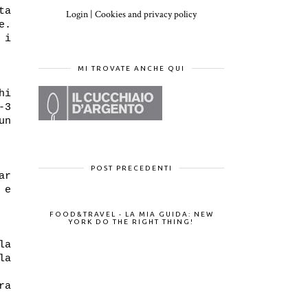
ta
Login
|
Cookies and privacy policy
e.
 i
MI TROVATE ANCHE QUI
hi
-3
un
POST PRECEDENTI
ar
 e
FOOD&TRAVEL - LA MIA GUIDA: NEW
YORK DO THE RIGHT THING!
la
la
ra