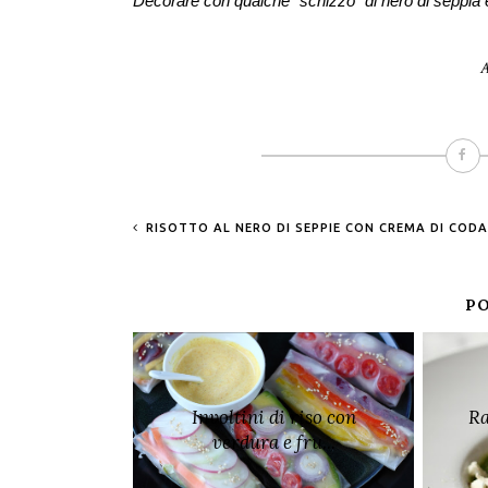
Decorare con qualche "schizzo" di nero di seppia 
A
RISOTTO AL NERO DI SEPPIE CON CREMA DI CODA
PO
Involtini di riso con
Ra
verdura e fru...