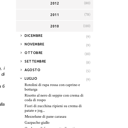
(80)
2012
(78)
2011
(110)
2010
►
DICEMBRE
(9)
►
NOVEMBRE
(9)
►
OTTOBRE
(10)
►
SETTEMBRE
(8)
, i
►
AGOSTO
(5)
 di
▼
LUGLIO
(9)
Rotolini di rapa rossa con caprino e
a 6
bottarga
Risotto al nero di seppie con crema di
coda di rospo
lla
Fiori di zucchina ripieni su crema di
patate e jog...
Mezzelune di pane carasau
Gazpacho giallo