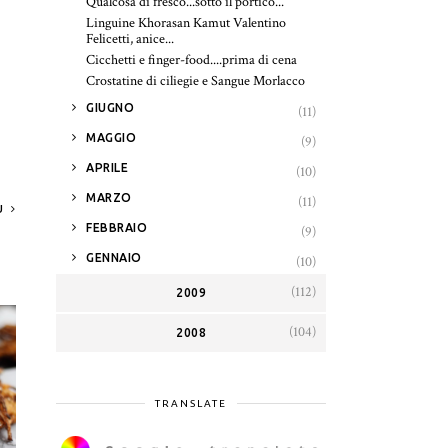
Qualcosa di fresco...sotto il portico...
Linguine Khorasan Kamut Valentino
Felicetti, anice...
Cicchetti e finger-food....prima di cena
Crostatine di ciliegie e Sangue Morlacco
►
GIUGNO
(11)
►
MAGGIO
(9)
►
APRILE
(10)
►
MARZO
(11)
AU
►
FEBBRAIO
(9)
►
GENNAIO
(10)
(112)
2009
(104)
2008
TRANSLATE