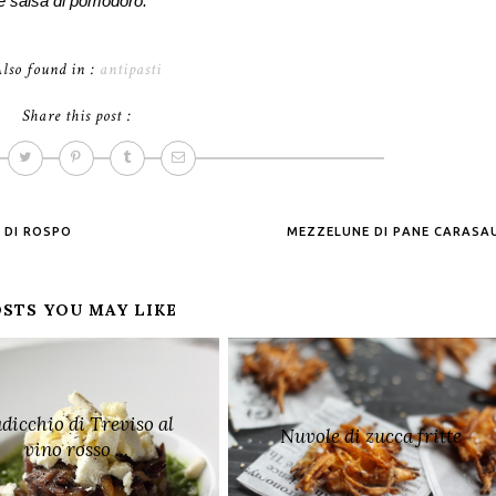
e salsa di pomodoro.
lso found in :
antipasti
Share this post :
 DI ROSPO
MEZZELUNE DI PANE CARAS
STS YOU MAY LIKE
dicchio di Treviso al
Nuvole di zucca fritte
vino rosso ...