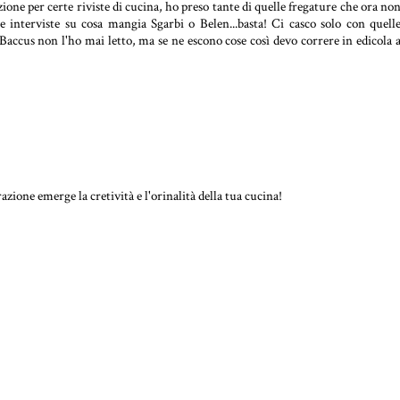
ione per certe riviste di cucina, ho preso tante di quelle fregature che ora no
 le interviste su cosa mangia Sgarbi o Belen...basta! Ci casco solo con quell
Baccus non l'ho mai letto, ma se ne escono cose così devo correre in edicola 
zione emerge la cretività e l'orinalità della tua cucina!