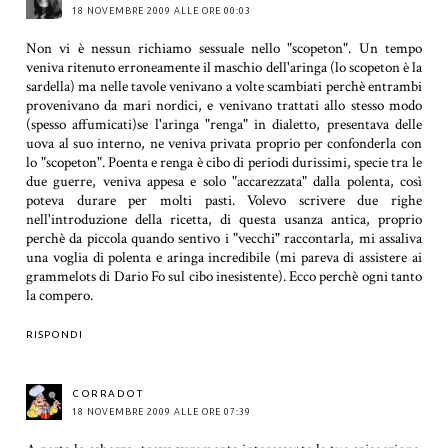
18 NOVEMBRE 2009 ALLE ORE 00:03
Non vi è nessun richiamo sessuale nello "scopeton". Un tempo
veniva ritenuto erroneamente il maschio dell'aringa (lo scopeton è la
sardella) ma nelle tavole venivano a volte scambiati perchè entrambi
provenivano da mari nordici, e venivano trattati allo stesso modo
(spesso affumicati)se l'aringa "renga" in dialetto, presentava delle
uova al suo interno, ne veniva privata proprio per confonderla con
lo "scopeton". Poenta e renga è cibo di periodi durissimi, specie tra le
due guerre, veniva appesa e solo "accarezzata" dalla polenta, così
poteva durare per molti pasti. Volevo scrivere due righe
nell'introduzione della ricetta, di questa usanza antica, proprio
perchè da piccola quando sentivo i "vecchi" raccontarla, mi assaliva
una voglia di polenta e aringa incredibile (mi pareva di assistere ai
grammelots di Dario Fo sul cibo inesistente). Ecco perchè ogni tanto
la compero.
RISPONDI
CORRADOT
18 NOVEMBRE 2009 ALLE ORE 07:39