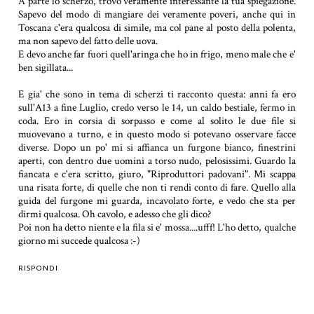
A parte lo scherzo, trovo veramente interessante la tua spiegazione.
Sapevo del modo di mangiare dei veramente poveri, anche qui in
Toscana c'era qualcosa di simile, ma col pane al posto della polenta,
ma non sapevo del fatto delle uova.
E devo anche far fuori quell'aringa che ho in frigo, meno male che e'
ben sigillata...
E gia' che sono in tema di scherzi ti racconto questa: anni fa ero
sull'A13 a fine Luglio, credo verso le 14, un caldo bestiale, fermo in
coda. Ero in corsia di sorpasso e come al solito le due file si
muovevano a turno, e in questo modo si potevano osservare facce
diverse. Dopo un po' mi si affianca un furgone bianco, finestrini
aperti, con dentro due uomini a torso nudo, pelosissimi. Guardo la
fiancata e c'era scritto, giuro, "Riproduttori padovani". Mi scappa
una risata forte, di quelle che non ti rendi conto di fare. Quello alla
guida del furgone mi guarda, incavolato forte, e vedo che sta per
dirmi qualcosa. Oh cavolo, e adesso che gli dico?
Poi non ha detto niente e la fila si e' mossa....ufff! L'ho detto, qualche
giorno mi succede qualcosa :-)
RISPONDI