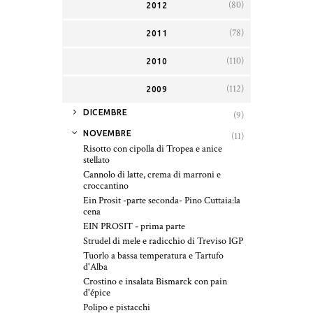
(80)
2012
(78)
2011
(110)
2010
(112)
2009
►
DICEMBRE
(9)
▼
NOVEMBRE
(11)
Risotto con cipolla di Tropea e anice
stellato
Cannolo di latte, crema di marroni e
croccantino
Ein Prosit -parte seconda- Pino Cuttaia:la
cena
EIN PROSIT - prima parte
Strudel di mele e radicchio di Treviso IGP
Tuorlo a bassa temperatura e Tartufo
d'Alba
Crostino e insalata Bismarck con pain
d'épice
Polipo e pistacchi