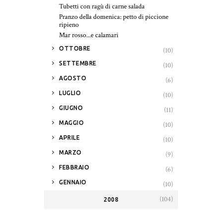
Tubetti con ragù di carne salada
Pranzo della domenica: petto di piccione
ripieno
Mar rosso...e calamari
►
OTTOBRE
(10)
►
SETTEMBRE
(10)
►
AGOSTO
(6)
►
LUGLIO
(10)
►
GIUGNO
(11)
►
MAGGIO
(10)
►
APRILE
(10)
►
MARZO
(9)
►
FEBBRAIO
(6)
►
GENNAIO
(10)
(104)
2008