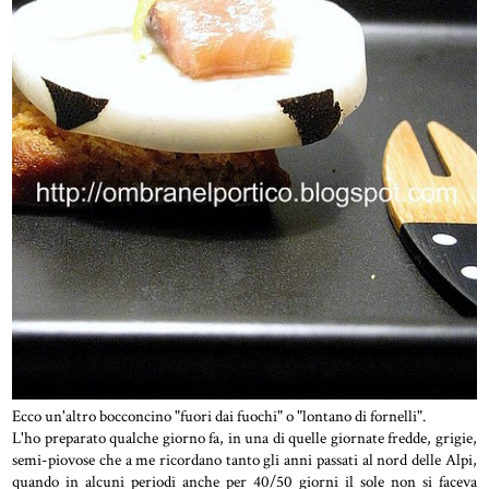
Ecco un'altro bocconcino "fuori dai fuochi" o "lontano di fornelli".
L'ho preparato qualche giorno fa, in una di quelle giornate fredde, grigie,
semi-piovose che a me ricordano tanto gli anni passati al nord delle Alpi,
quando in alcuni periodi anche per 40/50 giorni il sole non si faceva