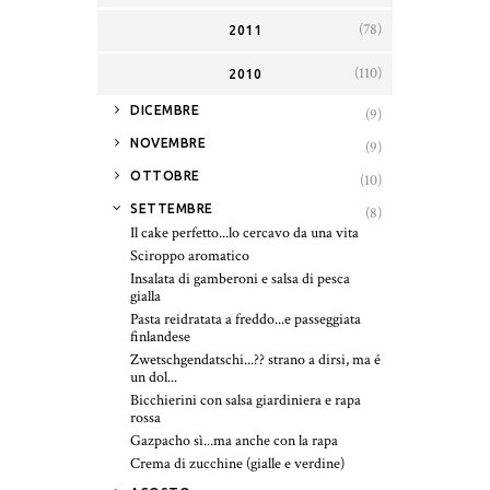
(78)
2011
(110)
2010
►
DICEMBRE
(9)
►
NOVEMBRE
(9)
►
OTTOBRE
(10)
▼
SETTEMBRE
(8)
Il cake perfetto...lo cercavo da una vita
Sciroppo aromatico
Insalata di gamberoni e salsa di pesca
gialla
Pasta reidratata a freddo...e passeggiata
finlandese
Zwetschgendatschi...?? strano a dirsi, ma é
un dol...
Bicchierini con salsa giardiniera e rapa
rossa
Gazpacho sì...ma anche con la rapa
Crema di zucchine (gialle e verdine)
►