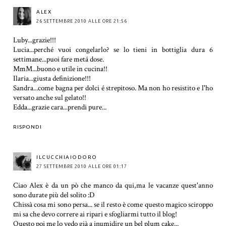
ALEX
26 SETTEMBRE 2010 ALLE ORE 21:56
Luby...grazie!!!
Lucia...perché vuoi congelarlo? se lo tieni in bottiglia dura 6
settimane...puoi fare metá dose.
MmM...buono e utile in cucina!!
Ilaria...giusta definizione!!!
Sandra...come bagna per dolci é strepitoso. Ma non ho resistito e l'ho
versato anche sul gelato!!
Edda...grazie cara...prendi pure...
RISPONDI
ILCUCCHIAIODORO
27 SETTEMBRE 2010 ALLE ORE 01:17
Ciao Alex è da un pò che manco da qui,ma le vacanze quest'anno
sono durate più del solito :D
Chissà cosa mi sono persa... se il resto è come questo magico sciroppo
mi sa che devo correre ai ripari e sfogliarmi tutto il blog!
Questo poi me lo vedo già a inumidire un bel plum cake...