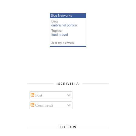
Blog Networks
Blog:
ombra nel portico
Topics:
food
,
travel
Join my network
ISCRIVITI A
Post
Commenti
FOLLOW