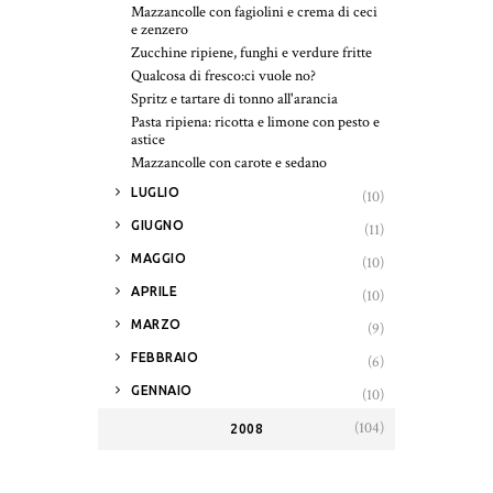
Mazzancolle con fagiolini e crema di ceci
e zenzero
Zucchine ripiene, funghi e verdure fritte
Qualcosa di fresco:ci vuole no?
Spritz e tartare di tonno all'arancia
Pasta ripiena: ricotta e limone con pesto e
astice
Mazzancolle con carote e sedano
►
LUGLIO
(10)
►
GIUGNO
(11)
►
MAGGIO
(10)
►
APRILE
(10)
►
MARZO
(9)
►
FEBBRAIO
(6)
►
GENNAIO
(10)
(104)
2008