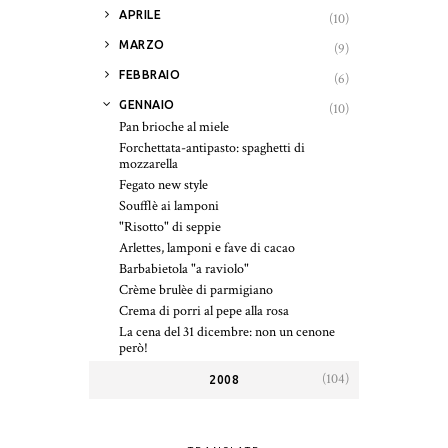
►
APRILE
(10)
►
MARZO
(9)
►
FEBBRAIO
(6)
▼
GENNAIO
(10)
Pan brioche al miele
Forchettata-antipasto: spaghetti di
mozzarella
Fegato new style
Soufflè ai lamponi
"Risotto" di seppie
Arlettes, lamponi e fave di cacao
Barbabietola "a raviolo"
Crème brulèe di parmigiano
Crema di porri al pepe alla rosa
La cena del 31 dicembre: non un cenone
però!
(104)
2008