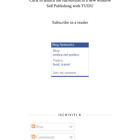
Click to launch the full edition in a new window
Self Publishing with YUDU
Subscribe in a reader
Blog Networks
Blog:
ombra nel portico
Topics:
food
,
travel
Join my network
ISCRIVITI A
Post
Commenti