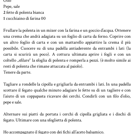
Olio
Pepe, sale
2
fette di polenta bianca
1
cucchiaino di farina 00
Frullare la polenta in un mixer con la farina e un goccio d’acqua. Ottenere
una crema che andrà adagiata su un foglio di carta da forno. Coprire con
un altro foglio di carta e con un mattarello appiattire la crema il più
possibile. Cuocere su di una padella antiaderente da entrambi i lati (la
carta si scurirà un poco). A cottura ultimata aprire i fogli e con un
coltello „sfilare“ la sfoglia di polenta e romperla a pezzi. (è molto simile ai
resti di polenta che rimane attaccata al paiolo).
Tenere da parte.
Tagliare a rondelle la cipolla e grigliarla da entrambi i lati. In una padella
scottare il fegato qualche minuto adagiare le fette su di un tagliere e con
l’aiuto di un coppapasta ricavare dei cerchi. Condirli con un filo d’olio,
pepe e sale.
Alternare sui piatti da portata i cerchi di cipolla grigliata e i dischi di
fegato. Ultimare con una sfoglietta di polenta.
Ho accompagnato il fegato con dei fichi all’aceto balsamico.