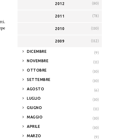
(80)
2012
(78)
2011
ti.
epe
(110)
2010
(112)
2009
►
DICEMBRE
(9)
►
NOVEMBRE
(11)
►
OTTOBRE
(10)
►
SETTEMBRE
(10)
►
AGOSTO
(6)
►
LUGLIO
(10)
►
GIUGNO
(11)
►
MAGGIO
(10)
►
APRILE
(10)
►
MARZO
(9)