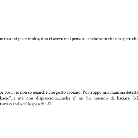
pepe rosa mi piace molto, non ci avevo mai pensato, anche se in ritardo spero ch
oi porri, io non so neanche che gusto abbiano! Purtroppo mia mamma detest
ibacio"...a me non dispiacciono..anche x' nn ho nessuno da baciare (:-
turo carrelo della spesa!!! :-D