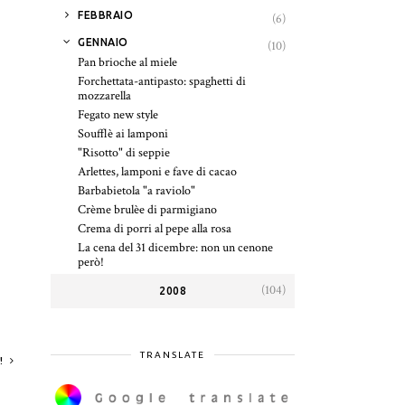
►
FEBBRAIO
(6)
▼
GENNAIO
(10)
Pan brioche al miele
Forchettata-antipasto: spaghetti di
mozzarella
Fegato new style
Soufflè ai lamponi
"Risotto" di seppie
Arlettes, lamponi e fave di cacao
Barbabietola "a raviolo"
Crème brulèe di parmigiano
Crema di porri al pepe alla rosa
La cena del 31 dicembre: non un cenone
però!
(104)
2008
TRANSLATE
Ò!