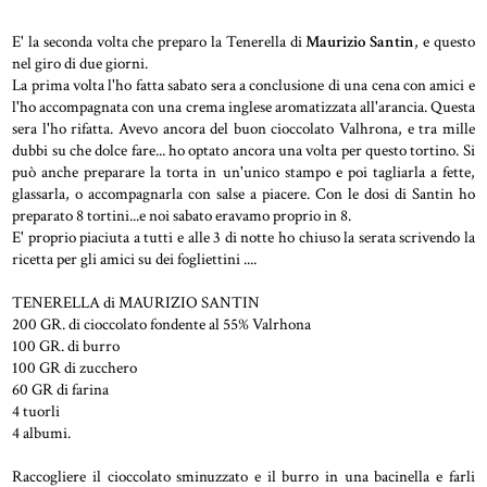
E' la seconda volta che preparo la Tenerella di
Maurizio Santin
, e questo
nel giro di due giorni.
La prima volta l'ho fatta sabato sera a conclusione di una cena con amici e
l'ho accompagnata con una crema inglese aromatizzata all'arancia. Questa
sera l'ho rifatta. Avevo ancora del buon cioccolato Valhrona, e tra mille
dubbi su che dolce fare... ho optato ancora una volta per questo tortino. Si
può anche preparare la torta in un'unico stampo e poi tagliarla a fette,
glassarla, o accompagnarla con salse a piacere. Con le dosi di Santin ho
preparato 8 tortini...e noi sabato eravamo proprio in 8.
E' proprio piaciuta a tutti e alle 3 di notte ho chiuso la serata scrivendo la
ricetta per gli amici su dei fogliettini ....
TENERELLA di MAURIZIO SANTIN
200 GR. di cioccolato fondente al 55% Valrhona
100 GR. di burro
100 GR di zucchero
60 GR di farina
4 tuorli
4 albumi.
Raccogliere il cioccolato sminuzzato e il burro in una bacinella e farli