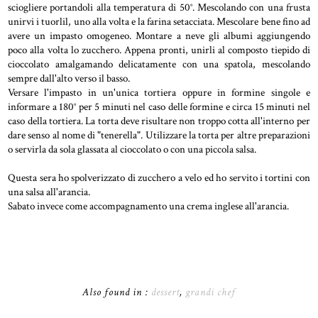
sciogliere portandoli alla temperatura di 50°. Mescolando con una frusta
unirvi i tuorlil, uno alla volta e la farina setacciata. Mescolare bene fino ad
avere un impasto omogeneo. Montare a neve gli albumi aggiungendo
poco alla volta lo zucchero. Appena pronti, unirli al composto tiepido di
cioccolato amalgamando delicatamente con una spatola, mescolando
sempre dall'alto verso il basso.
Versare l'impasto in un'unica tortiera oppure in formine singole e
informare a 180° per 5 minuti nel caso delle formine e circa 15 minuti nel
caso della tortiera. La torta deve risultare non troppo cotta all'interno per
dare senso al nome di "tenerella". Utilizzare la torta per altre preparazioni
o servirla da sola glassata al cioccolato o con una piccola salsa.
Questa sera ho spolverizzato di zucchero a velo ed ho servito i tortini con
una salsa all'arancia.
Sabato invece come accompagnamento una crema inglese all'arancia.
Also found in :
dessert
,
grandi chef