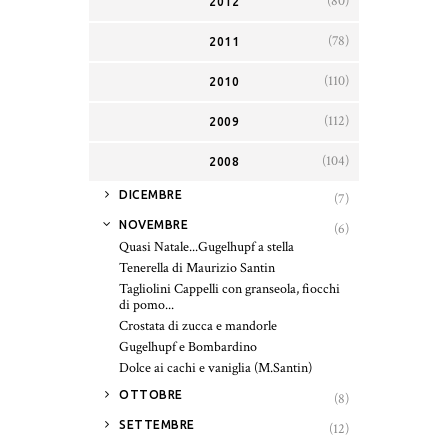
(80)
2012
(78)
2011
(110)
2010
(112)
2009
(104)
2008
►
DICEMBRE
(7)
▼
NOVEMBRE
(6)
Quasi Natale...Gugelhupf a stella
Tenerella di Maurizio Santin
Tagliolini Cappelli con granseola, fiocchi
di pomo...
Crostata di zucca e mandorle
Gugelhupf e Bombardino
Dolce ai cachi e vaniglia (M.Santin)
►
OTTOBRE
(8)
►
SETTEMBRE
(12)