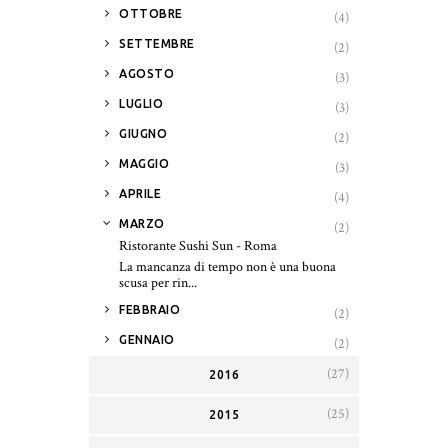
►
OTTOBRE
(4)
►
SETTEMBRE
(2)
►
AGOSTO
(3)
►
LUGLIO
(3)
►
GIUGNO
(2)
►
MAGGIO
(3)
►
APRILE
(4)
▼
MARZO
(2)
Ristorante Sushi Sun - Roma
La mancanza di tempo non è una buona
scusa per rin...
►
FEBBRAIO
(2)
►
GENNAIO
(2)
(27)
2016
(25)
2015