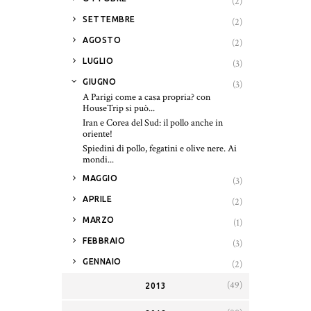
(2)
►
SETTEMBRE
(2)
►
AGOSTO
(2)
►
LUGLIO
(3)
▼
GIUGNO
(3)
A Parigi come a casa propria? con
HouseTrip si può...
Iran e Corea del Sud: il pollo anche in
oriente!
Spiedini di pollo, fegatini e olive nere. Ai
mondi...
►
MAGGIO
(3)
►
APRILE
(2)
►
MARZO
(1)
►
FEBBRAIO
(3)
►
GENNAIO
(2)
(49)
2013