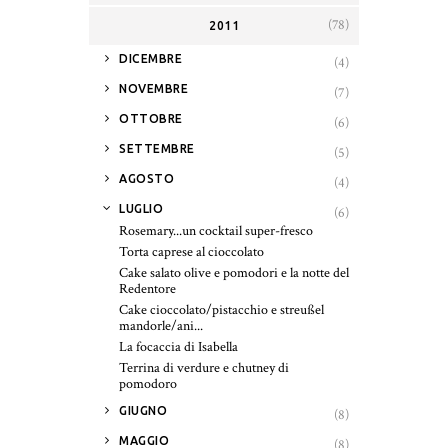
(78)
2011
►
DICEMBRE
(4)
►
NOVEMBRE
(7)
►
OTTOBRE
(6)
►
SETTEMBRE
(5)
►
AGOSTO
(4)
▼
LUGLIO
(6)
Rosemary...un cocktail super-fresco
Torta caprese al cioccolato
Cake salato olive e pomodori e la notte del
Redentore
Cake cioccolato/pistacchio e streußel
mandorle/ani...
La focaccia di Isabella
Terrina di verdure e chutney di
pomodoro
►
GIUGNO
(8)
►
MAGGIO
(8)